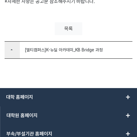
※자세한 사항은 공고문 참조해주시기 바랍니다.
목록
arrow_drop_up
[멀티캠퍼스]K-뉴딜 아카데미_KB Bridge 과정
add
대학 홈페이지
add
대학원 홈페이지
add
부속/부설기관 홈페이지