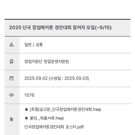
2025 단국 창업해커톤 경진대회 참여자 모집(~9/15)
category
일반 / 공통
person_book
창업지원단 창업운영지원팀
date_range
2025.09.02 (수정일 : 2025.09.03)
visibility
1576
★ (최종)공고문_단국창업해커톤경진대회.hwp
★ 붙임 _제출서류.hwp
attach_file
단국창업해커톤경진대회 포스터.pdf