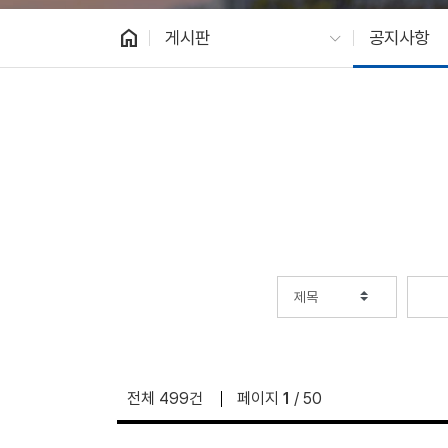
home
게시판
공지사항
전체 499건
페이지
1
/ 50