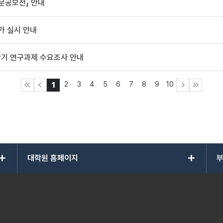
논문공모전」 안내
가 실시 안내
반기 연구과제 수요조사 안내
2
3
4
5
6
7
8
9
10
1
add
add
대학원 홈페이지
부